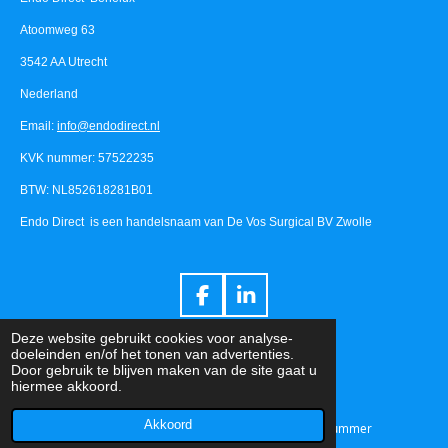
Atoomweg 63
3542 AA Utrecht
Nederland
Email:
info@endodirect.nl
KVK nummer: 57522235
BTW: NL852618281B01
Endo Direct is een handelsnaam van De Vos Surgical BV Zwolle
F
L
a
i
© 2016 - 2026 Endodirect.nl
Deze website gebruikt cookies voor analyse-
c
n
doeleinden en/of het tonen van advertenties.
e
k
Door gebruik te blijven maken van de site gaat u
b
e
hiermee akkoord.
o
d
Akkoord
o
I
E-mailadres
Telefoonnummer