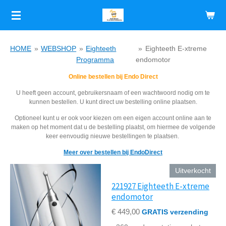
Ga
direct
naar
de
HOME
»
WEBSHOP
»
Eighteeth
»
Eighteeth E-xtreme
hoofdinhoud
Programma
endomotor
Online bestellen bij Endo Direct
U heeft geen account, gebruikersnaam of een wachtwoord nodig om te
kunnen bestellen. U kunt direct uw bestelling online plaatsen.
Optioneel kunt u er ook voor kiezen om een eigen account online aan te
maken op het moment dat u de bestelling plaatst, om hiermee de volgende
keer eenvoudig nieuwe bestellingen te plaatsen.
Meer over bestellen bij EndoDirect
Uitverkocht
221927 Eighteeth E-xtreme
endomotor
€ 449,00
GRATIS verzending