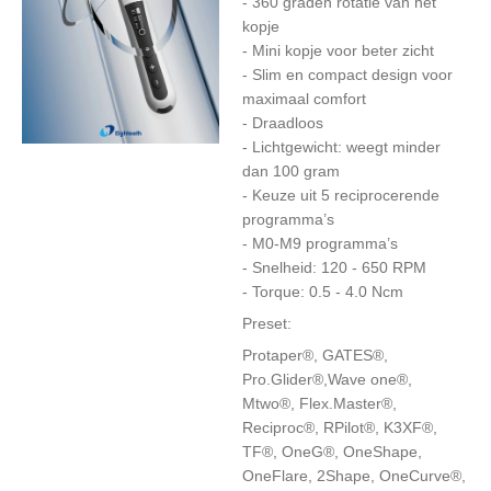
- 360 graden rotatie van het
kopje
- Mini kopje voor beter zicht
- Slim en compact design voor
maximaal comfort
- Draadloos
- Lichtgewicht: weegt minder
dan 100 gram
- Keuze uit 5 reciprocerende
programma’s
- M0-M9 programma’s
- Snelheid: 120 - 650 RPM
- Torque: 0.5 - 4.0 Ncm
Preset:
Protaper®, GATES®,
Pro.Glider®,Wave one®,
Mtwo®, Flex.Master®,
Reciproc®, RPilot®, K3XF®,
TF®, OneG®, OneShape,
OneFlare, 2Shape, OneCurve®,