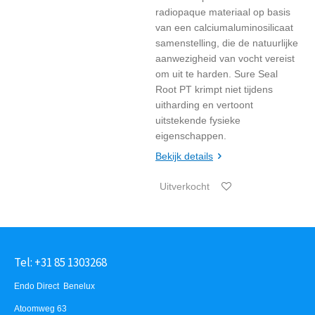
radiopaque materiaal op basis
van een calciumaluminosilicaat
samenstelling, die de natuurlijke
aanwezigheid van vocht vereist
om uit te harden. Sure Seal
Root PT krimpt niet tijdens
uitharding en vertoont
uitstekende fysieke
eigenschappen.
Bekijk details
Uitverkocht
Tel: +31 85 1303268
Endo Direct Benelux
Atoomweg 63