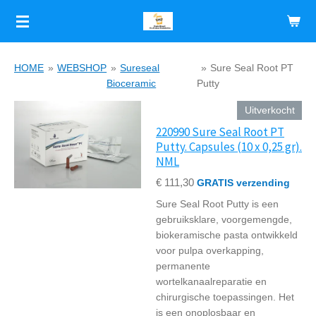
Ga
direct
naar
de
HOME
»
WEBSHOP
»
Sureseal
»
Sure Seal Root PT
hoofdinhoud
Bioceramic
Putty
Uitverkocht
220990 Sure Seal Root PT
Putty. Capsules (10 x 0,25 gr).
NML
€ 111,30
GRATIS verzending
Sure Seal Root Putty is een
gebruiksklare, voorgemengde,
biokeramische pasta ontwikkeld
voor pulpa overkapping,
permanente
wortelkanaalreparatie en
chirurgische toepassingen. Het
is een onoplosbaar en