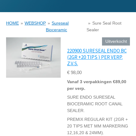
HOME
»
WEBSHOP
»
Sureseal
»
Sure Seal Root
Bioceramic
Sealer
Uitverkocht
220900 SURESEAL ENDO BC
(2GR +20 TIPS ) PER VERP.
Z.V.S.
€ 98,00
Vanaf 3 verpakkingen €89,00
per verp.
SURE ENDO SURESEAL
BIOCERAMIC ROOT CANAL
SEALER.
PREMIX REGULAR KIT (2GR +
20 TIPS MET MM MARKERING
12,16,20 & 24MM).