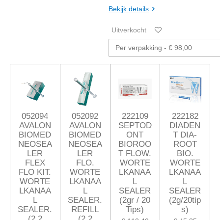
Bekijk details
Uitverkocht
052094
052092
222109
222182
AVALON
AVALON
SEPTOD
DIADEN
BIOMED
BIOMED
ONT
T DIA-
NEOSEA
NEOSEA
BIOROO
ROOT
LER
LER
T FLOW.
BIO.
FLEX
FLO.
WORTE
WORTE
FLO KIT.
WORTE
LKANAA
LKANAA
WORTE
LKANAA
L
L
LKANAA
L
SEALER
SEALER
L
SEALER.
(2gr / 20
(2g/20tip
SEALER.
REFILL
Tips)
s)
(2,2
(2,2