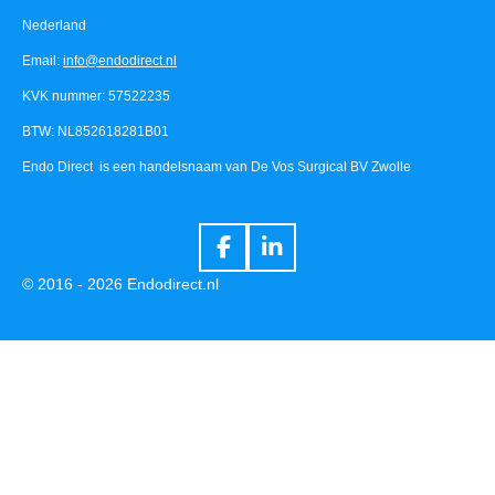
Nederland
Email:
info@endodirect.nl
KVK nummer: 57522235
BTW: NL852618281B01
Endo Direct is een handelsnaam van De Vos Surgical BV Zwolle
F
L
a
i
© 2016 - 2026 Endodirect.nl
c
n
e
k
b
e
o
d
o
I
k
n