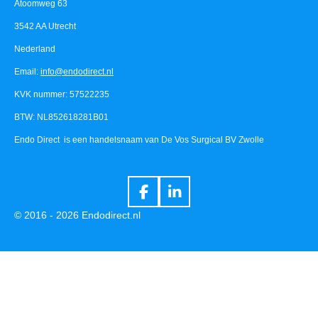
Atoomweg 63
3542 AA Utrecht
Nederland
Email:
info@endodirect.nl
KVK nummer: 57522235
BTW: NL852618281B01
Endo Direct is een handelsnaam van De Vos Surgical BV Zwolle
F
L
a
i
© 2016 - 2026 Endodirect.nl
c
n
e
k
b
e
o
d
o
I
k
n