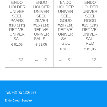
ENDO
ENDO
ENDO
ENDO
HOLDER
HOLDER
HOLDER
HOLDER
UNIVER
UNIVER
UNIVER
UNIVER
SEEL
SEEL
SEEL
SEEL
PAARS
ZILVER
GOUD
ROOD
#10 (1st)
#15 (1st)
#20 (1st)
#25 (1st)
REF VE-
REF VE-
REF VE-
REF VE-
UNIVER
UNIVER
UNIVER
UNIVER
SAL
SAL-SIL
SAL-
SAL-
GOL
RED
€ 81,05
€ 81,05
€ 81,05
€ 81,05
In winkelwagen
In winkelwagen
In winkelwagen
In winkelwagen
Tel: +31 85 1303268
Endo Direct Benelux