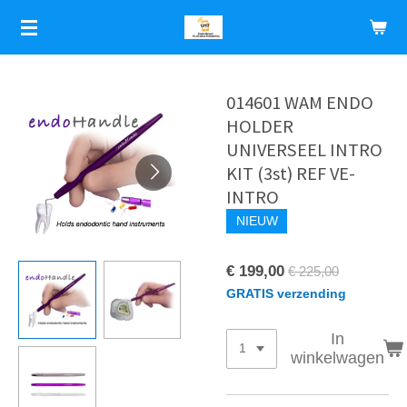
Ga
direct
naar
de
hoofdinhoud
014601 WAM ENDO
HOLDER
UNIVERSEEL INTRO
KIT (3st) REF VE-
INTRO
NIEUW
€ 199,00
€ 225,00
GRATIS verzending
In
winkelwagen