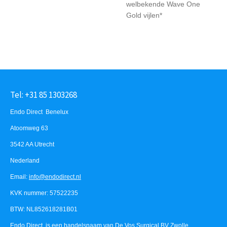
welbekende Wave One
Gold vijlen*
Tel: +31 85 1303268
Endo Direct Benelux
Atoomweg 63
3542 AA Utrecht
Nederland
Email:
info@endodirect.nl
KVK nummer: 57522235
BTW: NL852618281B01
Endo Direct is een handelsnaam van De Vos Surgical BV Zwolle