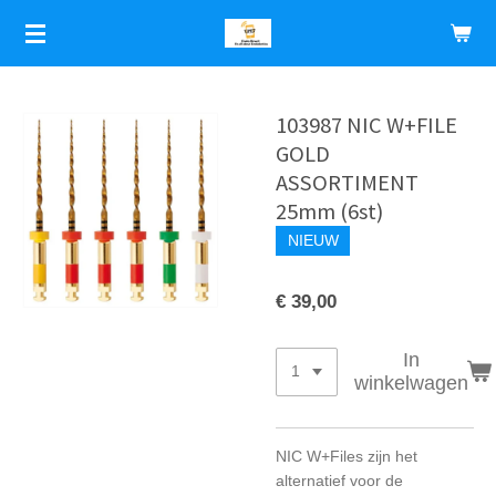
Ga
direct
naar
de
hoofdinhoud
103987 NIC W+FILE
GOLD
ASSORTIMENT
25mm (6st)
NIEUW
€ 39,00
In
winkelwagen
NIC W+Files zijn het
alternatief voor de