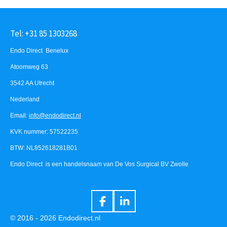
Tel: +31 85 1303268
Endo Direct Benelux
Atoomweg 63
3542 AA Utrecht
Nederland
Email:
info@endodirect.nl
KVK nummer: 57522235
BTW: NL852618281B01
Endo Direct is een handelsnaam van De Vos Surgical BV Zwolle
F
L
a
i
© 2016 - 2026 Endodirect.nl
c
n