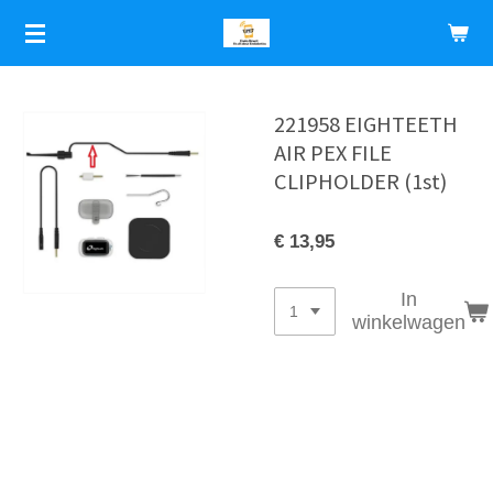
Ga
direct
naar
de
hoofdinhoud
221958 EIGHTEETH
AIR PEX FILE
CLIPHOLDER (1st)
€ 13,95
In
winkelwagen