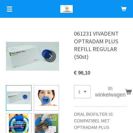
Ga
direct
naar
de
hoofdinhoud
061231 VIVADENT
OPTRADAM PLUS
REFILL REGULAR
(50st)
€ 96,10
In
winkelwagen
ORAL BIOFILTER IS
COMPATIBEL MET
OPTRADAM PLUS