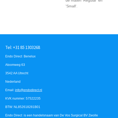
de maten 'Regular' en
'Small'.
Tel: +31 85 1303268
Endo Direct Benelux
Atoomweg 63
3542 AA Utrecht
Nederland
Email:
info@endodirect.nl
KVK nummer: 57522235
BTW: NL852618281B01
Endo Direct is een handelsnaam van De Vos Surgical BV Zwolle