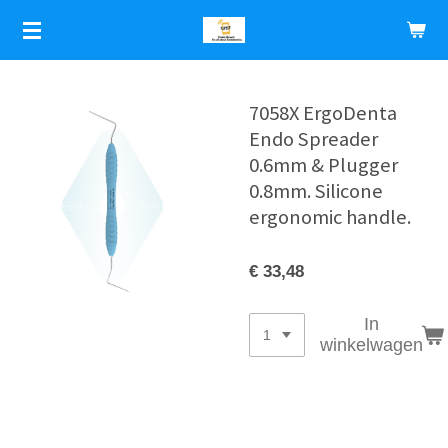
Ga
direct
naar
de
hoofdinhoud
7058X ErgoDenta
Endo Spreader
0.6mm & Plugger
0.8mm. Silicone
ergonomic handle.
€ 33,48
In
winkelwagen