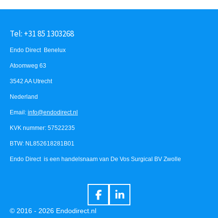
Tel: +31 85 1303268
Endo Direct Benelux
Atoomweg 63
3542 AA Utrecht
Nederland
Email:
info@endodirect.nl
KVK nummer: 57522235
BTW: NL852618281B01
Endo Direct is een handelsnaam van De Vos Surgical BV Zwolle
F
L
a
i
© 2016 - 2026 Endodirect.nl