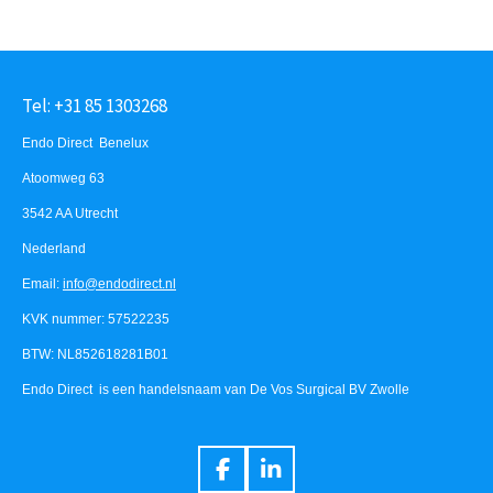
Tel: +31 85 1303268
Endo Direct Benelux
Atoomweg 63
3542 AA Utrecht
Nederland
Email:
info@endodirect.nl
KVK nummer: 57522235
BTW: NL852618281B01
Endo Direct is een handelsnaam van De Vos Surgical BV Zwolle
F
L