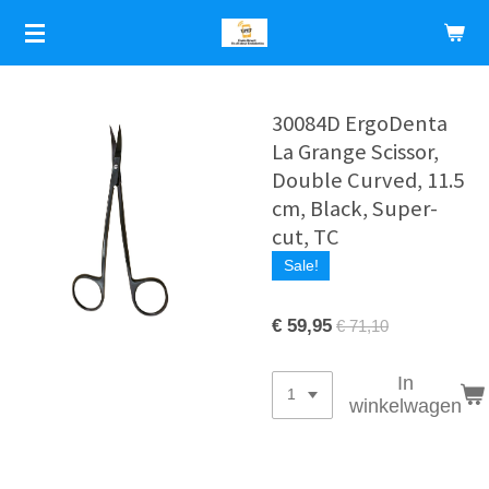
Ga
direct
naar
de
hoofdinhoud
30084D ErgoDenta
La Grange Scissor,
Double Curved, 11.5
cm, Black, Super-
cut, TC
Sale!
€ 59,95
€ 71,10
In
winkelwagen