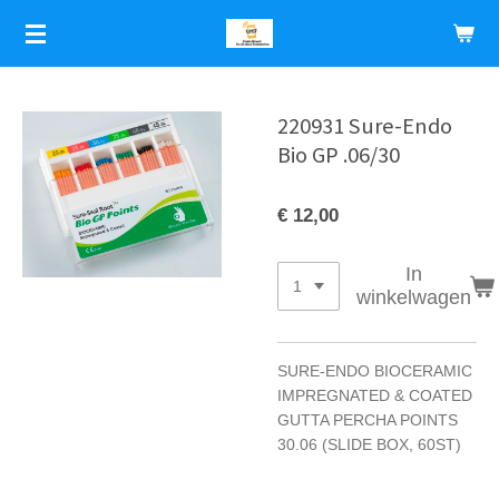
Ga
direct
naar
de
hoofdinhoud
220931 Sure-Endo
Bio GP .06/30
€ 12,00
In
winkelwagen
SURE-ENDO BIOCERAMIC
IMPREGNATED & COATED
GUTTA PERCHA POINTS
30.06 (SLIDE BOX, 60ST)