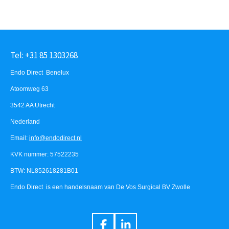
Tel: +31 85 1303268
Endo Direct Benelux
Atoomweg 63
3542 AA Utrecht
Nederland
Email:
info@endodirect.nl
KVK nummer: 57522235
BTW: NL852618281B01
Endo Direct is een handelsnaam van De Vos Surgical BV Zwolle
F
L