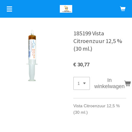
Ga
direct
naar
de
hoofdinhoud
185199 Vista
Citroenzuur 12,5 %
(30 ml.)
€ 30,77
In
winkelwagen
Vista Citroenzuur 12,5 %
(30 ml.)