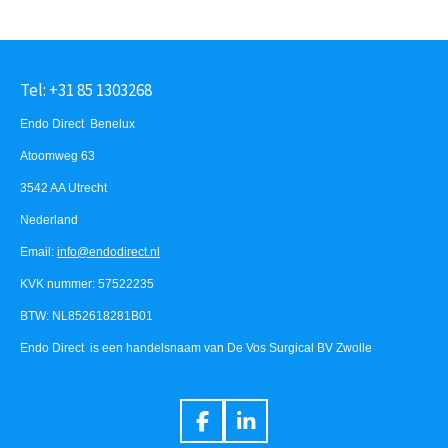
Tel: +31 85 1303268
Endo Direct Benelux
Atoomweg 63
3542 AA Utrecht
Nederland
Email:
info@endodirect.nl
KVK nummer: 57522235
BTW: NL852618281B01
Endo Direct is een handelsnaam van De Vos Surgical BV Zwolle
F
L