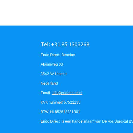
Tel: +31 85 1303268
Endo Direct Benelux
Atoomweg 63
3542 AA Utrecht
Nederland
Email:
info@endodirect.nl
KVK nummer: 57522235
BTW: NL852618281B01
Endo Direct is een handelsnaam van De Vos Surgical B