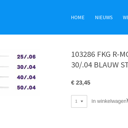
HOME
NIEUWS
W
103286 FKG R-
30/.04 BLAUW ST
€ 23,45
In winkelwagen