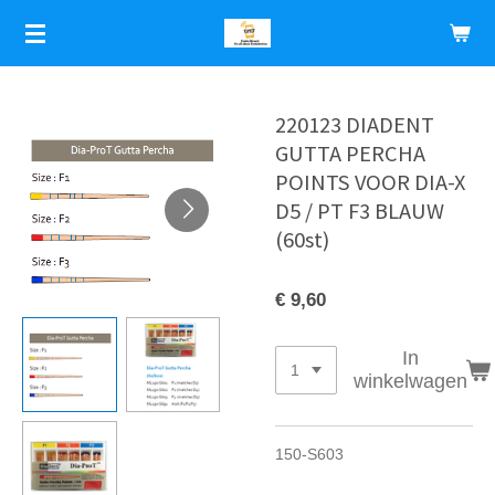
Ga
direct
naar
de
hoofdinhoud
220123 DIADENT
GUTTA PERCHA
POINTS VOOR DIA-X
D5 / PT F3 BLAUW
(60st)
€ 9,60
In
winkelwagen
150-S603