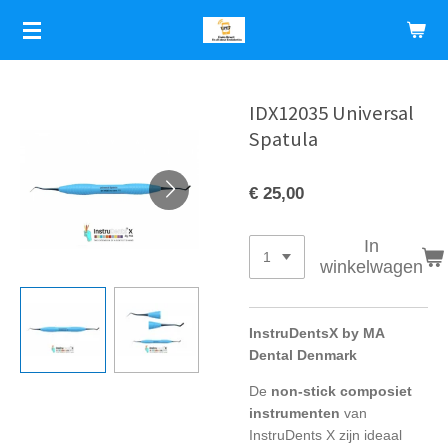
Ga
direct
naar
de
hoofdinhoud
IDX12035 Universal
Spatula
€ 25,00
In
winkelwagen
InstruDentsX by MA
Dental Denmark
De
non-stick composiet
instrumenten
van
InstruDents X zijn ideaal