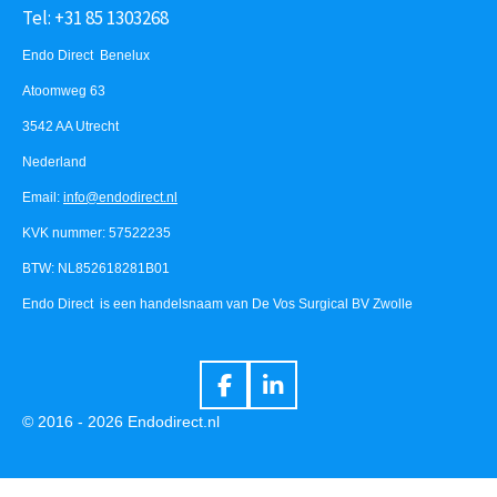
Tel: +31 85 1303268
Endo Direct Benelux
Atoomweg 63
3542 AA Utrecht
Nederland
Email:
info@endodirect.nl
KVK nummer: 57522235
BTW: NL852618281B01
Endo Direct is een handelsnaam van De Vos Surgical BV Zwolle
F
L
a
i
© 2016 - 2026 Endodirect.nl
c
n
e
k
b
e