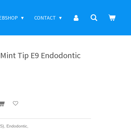
EBSHOP
CONTACT
aMint Tip E9 Endodontic
MS), Endodontic,