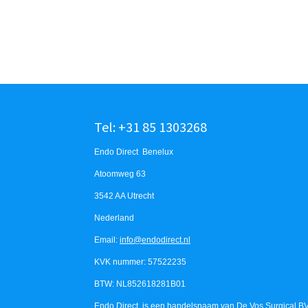
Tel: +31 85 1303268
Endo Direct Benelux
Atoomweg 63
3542 AA Utrecht
Nederland
Email:
info@endodirect.nl
KVK nummer: 57522235
BTW: NL852618281B01
Endo Direct is een handelsnaam van De Vos Surgical B