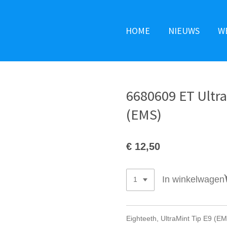
HOME
NIEUWS
W
6680609 ET Ultr
(EMS)
€ 12,50
In winkelwagen
Eighteeth, UltraMint Tip E9 (E