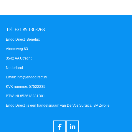
Tel: +31 85 1303268
Endo Direct Benelux
Atoomweg 63
3542 AA Utrecht
Nederland
Email:
info@endodirect.nl
KVK nummer: 57522235
BTW: NL852618281B01
Endo Direct is een handelsnaam van De Vos Surgical BV Zwolle
F
L