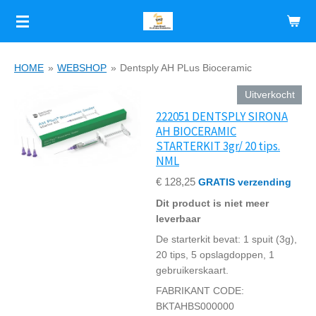
Ga
direct
naar
de
HOME
»
WEBSHOP
»
Dentsply AH PLus Bioceramic
hoofdinhoud
Uitverkocht
222051 DENTSPLY SIRONA
AH BIOCERAMIC
STARTERKIT 3gr/ 20 tips.
NML
€ 128,25
GRATIS verzending
Dit product is niet meer
leverbaar
De starterkit bevat: 1 spuit (3g),
20 tips, 5 opslagdoppen, 1
gebruikerskaart.
FABRIKANT CODE:
BKTAHBS000000