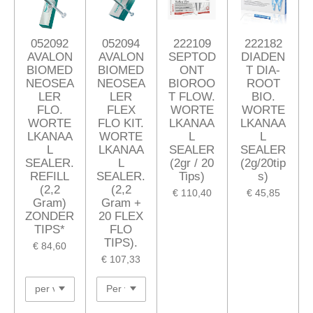
052092
052094
222109
222182
AVALON
AVALON
SEPTOD
DIADEN
BIOMED
BIOMED
ONT
T DIA-
NEOSEA
NEOSEA
BIOROO
ROOT
LER
LER
T FLOW.
BIO.
FLO.
FLEX
WORTE
WORTE
WORTE
FLO KIT.
LKANAA
LKANAA
LKANAA
WORTE
L
L
L
LKANAA
SEALER
SEALER
SEALER.
L
(2gr / 20
(2g/20tip
REFILL
SEALER.
Tips)
s)
(2,2
(2,2
€ 110,40
€ 45,85
Gram)
Gram +
ZONDER
20 FLEX
TIPS*
FLO
TIPS).
€ 84,60
€ 107,33